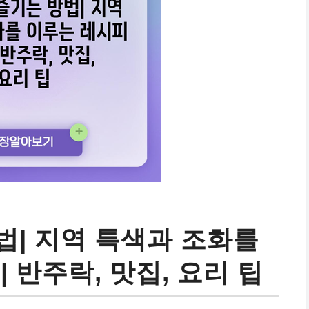
법| 지역 특색과 조화를
 반주락, 맛집, 요리 팁