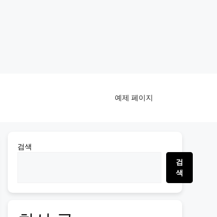
예제 페이지
검색
검
색