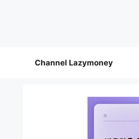
Skip
to
Channel Lazymoney
content