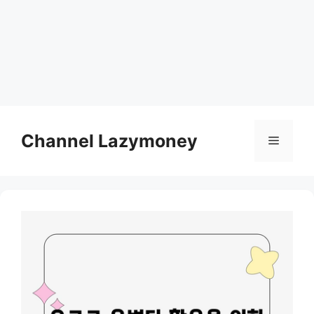
Skip
to
Channel Lazymoney
Menu
content