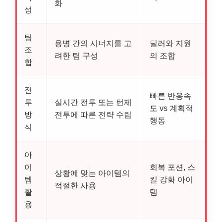
화
성
팀
용병 간의 시너지를 고
딜러와 지원
조
려한 팀 구성
의 조합
합
전
빠른 반응속
투
실시간 전투 또는 턴제
도 vs 계획적
방
전투에 따른 전략 수립
행동
식
아
이
회복 포션, 스
상황에 맞는 아이템의
템
킬 강화 아이
적절한 사용
활
템
용