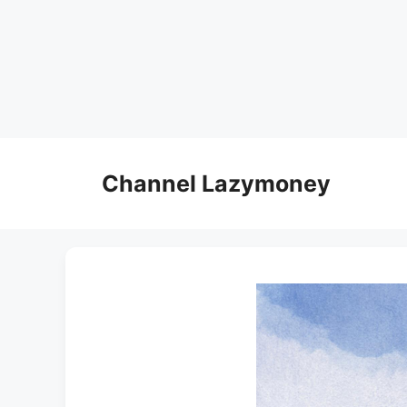
Skip
to
Channel Lazymoney
content