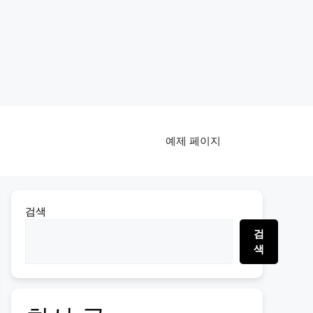
예제 페이지
검색
검
색