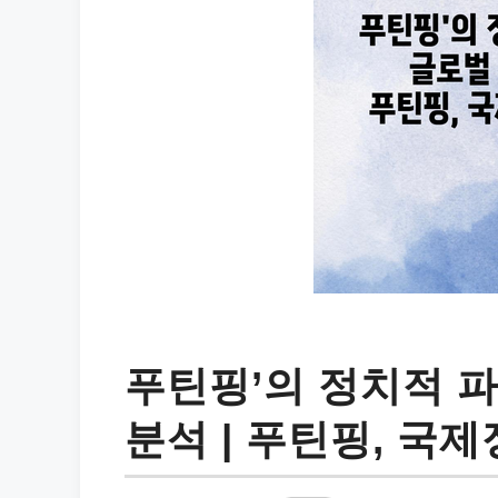
푸틴핑’의 정치적 
분석 | 푸틴핑, 국