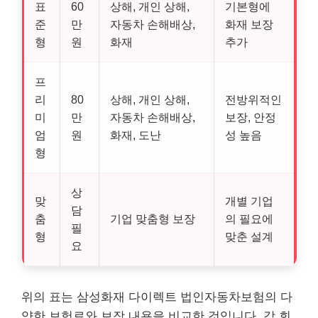
표
60
상해, 개인 상해,
기본형에
준
만
자동차 손해배상,
화재 보장
형
원
화재
추가
프
리
80
상해, 개인 상해,
전방위적인
미
만
자동차 손해배상,
보장, 안정
엄
원
화재, 도난
성 높음
형
상
맞
개별 기업
담
춤
기업 맞춤형 보장
의 필요에
필
형
맞춘 설계
요
위의 표는 삼성화재 다이렉트 법인자동차보험의 다
양한 보험료와 보장 내용을 비교한 것입니다. 각 회