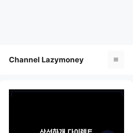
Skip
to
Channel Lazymoney
Menu
content