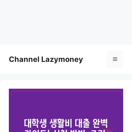
Skip
to
Channel Lazymoney
Menu
content