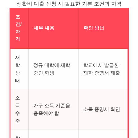
생활비 대출 신청 시 필요한 기본 조건과 자격
조
건/
세부 내용
확인 방법
자
격
재
학
정규 대학에 재학
학교에서 발급한
상
중인 학생
재학 증명서 제출
태
소
득
가구 소득 기준을
소득 증명서 확인
수
충족해야 함
준
학