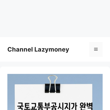
Skip
to
Channel Lazymoney
Menu
content