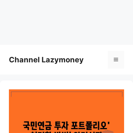
Skip
to
Channel Lazymoney
Menu
content