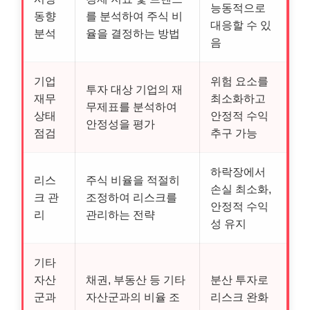
능동적으로
동향
를 분석하여 주식 비
대응할 수 있
분석
율을 결정하는 방법
음
기업
위험 요소를
투자 대상 기업의 재
재무
최소화하고
무제표를 분석하여
상태
안정적 수익
안정성을 평가
점검
추구 가능
하락장에서
리스
주식 비율을 적절히
손실 최소화,
크 관
조정하여 리스크를
안정적 수익
리
관리하는 전략
성 유지
기타
자산
채권, 부동산 등 기타
분산 투자로
군과
자산군과의 비율 조
리스크 완화